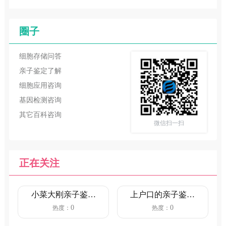
圈子
细胞存储问答
亲子鉴定了解
细胞应用咨询
基因检测咨询
其它百科咨询
微信扫一扫
正在关注
小菜大刚亲子鉴定
上户口的亲子鉴定
(小菜大刚亲子鉴定
流程(新生儿亲子鉴
0
0
热度：
热度：
知乎)
定上户...