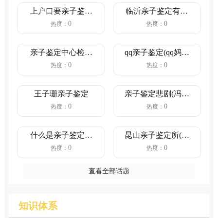
上户口要亲子鉴定
临沂亲子鉴定有几
吗(单亲爸爸给孩子
处机构(临沂司法亲
0
0
热度：
热度：
上户口...
子鉴定...
亲子鉴定中心检查
qq亲子鉴定(qq妈妈
书写(亲子鉴定是检
主人公叫亲子鉴定)
0
0
热度：
热度：
查血液...
王子珊亲子鉴定
亲子鉴定悲剧(冯绍
峰做亲子鉴定)
0
0
热度：
热度：
什么是亲子鉴定亲
昆山亲子鉴定所(昆
子鉴定分为哪几种
山中医院可以做亲
0
0
热度：
热度：
类型?个...
子鉴定...
查看全部话题
知识体系