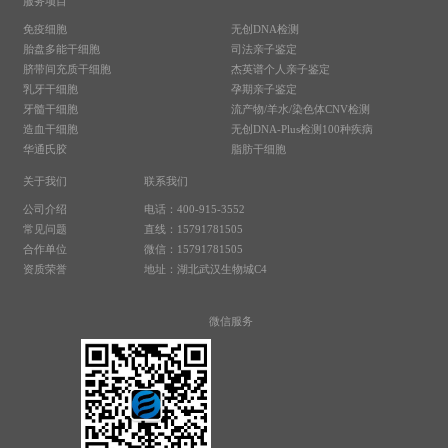
服务项目
免疫细胞
无创DNA检测
胎盘多能干细胞
司法亲子鉴定
脐带间充质干细胞
杰英谱个人亲子鉴定
乳牙干细胞
孕期亲子鉴定
牙髓干细胞
流产物/羊水/染色体CNV检测
造血干细胞
无创DNA-Plus检测100种疾病
华通氏胶
脂肪干细胞
关于我们
联系我们
公司介绍
电话：400-915-3552
常见问题
直线：15791781505
合作单位
微信：15791781505
资质荣誉
地址：湖北武汉生物城C4
微信服务