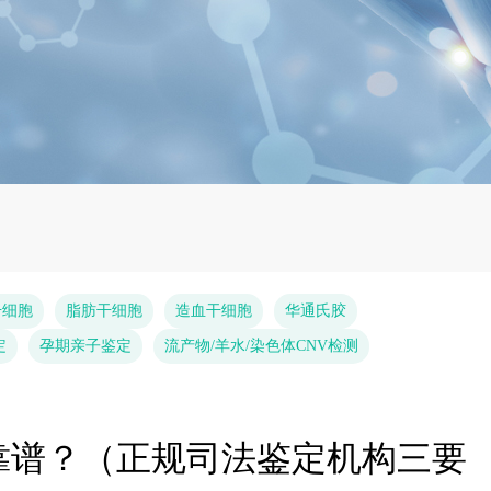
干细胞
脂肪干细胞
造血干细胞
华通氏胶
定
孕期亲子鉴定
流产物/羊水/染色体CNV检测
靠谱？（正规司法鉴定机构三要