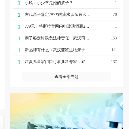
1
小说：小少爷是她的孩子？
1
1
古代亲子鉴定:古代的滴水认亲有么有道理呢？(古代滴水认亲)
70
1
779元，特斯拉官网闪电玻璃酒瓶2天全部售罄！网友：智商鉴定器
1
1
亲子鉴定错误负法律责任（武汉司法亲子鉴定报告与“亲子鉴定”相关的司法案例数据分析报告）
153
1
新品牌有什么（武汉蓝鲨生物亲子鉴定机构万字复盘：10个新品牌如何度过“很难”的2021？）
111
1
江夏儿童家门口可看儿科专家，武汉儿童医院专家“牵手”江夏区妇幼保健院
137
查看全部专题