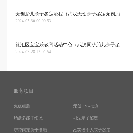
无创胎儿亲子鉴定流程（武汉无创亲子鉴定无创胎儿亲子鉴定孕妈妈采血过程）
2024-07-30 00:00:53
徐汇区宝宝乐教育活动中心（武汉同济胎儿亲子鉴定智“汇”育儿看过来，上海徐汇“宝宝屋”预约上线“汇治理”）
2024-07-28 13:01:54
服务项目
免疫细胞
无创DNA检测
胎盘多能干细胞
司法亲子鉴定
脐带间充质干细胞
杰英谱个人亲子鉴定