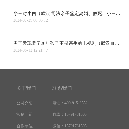
小三对小四（武汉 司法亲子鉴定离婚、假死、小三小四打擂台…这届创始人有多离谱，亲妈都想不到！）
2024-07-29 00:03:12
男子发现养了20年孩子不是亲生的电视剧（武汉血液做亲子鉴定养了18年的儿子竟不是亲生！海口一男子向同居女友索赔140多万，结果……）
2024-06-12 12:21:47
关于我们
联系我们
公司介绍
电话：400-915-3552
常见问题
直线：15791781505
合作单位
微信：15791781505