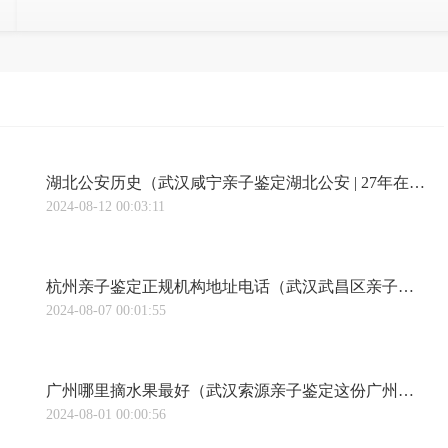
湖北公安历史（武汉咸宁亲子鉴定湖北公安 | 27年在路上的父亲，终于找到儿子）
2024-08-12 00:03:11
杭州亲子鉴定正规机构地址电话（武汉武昌区亲子鉴定多少钱杭州亲子鉴定多少钱收费标准（附2023最新亲子鉴定中心价格表））
2024-08-07 00:01:55
广州哪里摘水果最好（武汉索源亲子鉴定这份广州周边最全摘果地图，必！须！Mark！）
2024-08-01 00:00:56