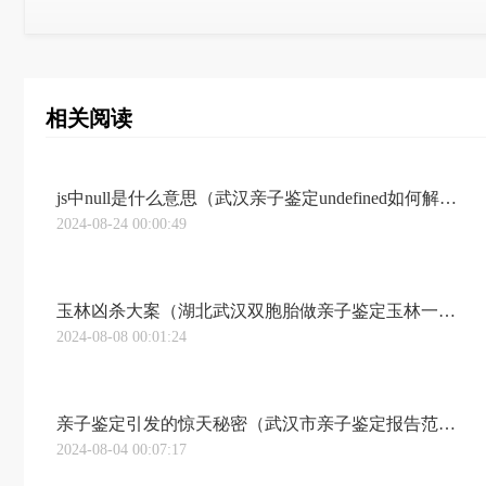
相关阅读
js中null是什么意思（武汉亲子鉴定undefined如何解决 JavaScript 中处理 null 和 undefined 的麻烦事）
2024-08-24 00:00:49
玉林凶杀大案（湖北武汉双胞胎做亲子鉴定玉林一男子去世后 两“妻”六子女掀起“遗产争夺战”）
2024-08-08 00:01:24
亲子鉴定引发的惊天秘密（武汉市亲子鉴定报告范本妻子递来的一张亲子鉴定报告，揭开了我尘封22年的往事！）
2024-08-04 00:07:17