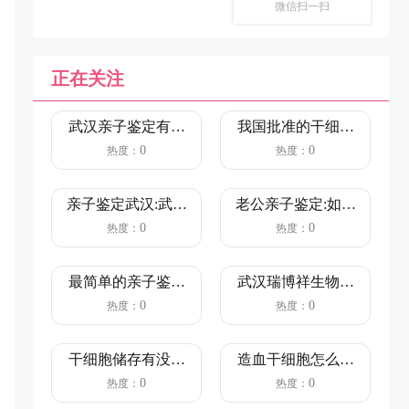
微信扫一扫
正在关注
武汉亲子鉴定有哪
我国批准的干细胞
些医院（多少钱
医院名单，全部都
0
0
热度：
热度：
呢？）
在这里了...
亲子鉴定武汉:武汉
老公亲子鉴定:如果
亲子鉴定中心正规
老公想要做亲子鉴
0
0
热度：
热度：
机构？...
定，你...
最简单的亲子鉴定
武汉瑞博祥生物科
方法—DNA亲子鉴
技有限公司是做司
0
0
热度：
热度：
定
法亲子鉴...
干细胞储存有没有
造血干细胞怎么采
必要？
集
0
0
热度：
热度：