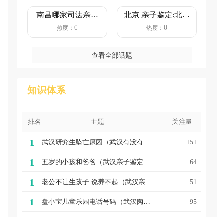
南昌哪家司法亲子
北京 亲子鉴定:北京
鉴定机构靠谱？
13家亲子鉴定中
0
0
热度：
热度：
（正规司法...
心，...
查看全部话题
知识体系
排名
主题
关注量
1
武汉研究生坠亡原因（武汉有没有亲子鉴定武汉一研三学生留遗书后轻生，家属：学校未有效介入干预大皖新闻2023-11-14 21:34大皖新闻2023-11-14 21:34）
151
1
五岁的小孩和爸爸（武汉亲子鉴定血液5岁儿子到底是不是我亲生的?男子2次鉴定结果相反环球网2018-03-23 14:46环球网2018-03-23 14:46）
64
1
老公不让生孩子 说养不起（武汉亲子鉴定最新案例老公“不能生育”抱男婴养2年 亲子鉴定结果让妻崩溃）
51
1
盘小宝儿童乐园电话号码（武汉陶艺亲子鉴定机构2万平网红亲子乐园盘小宝登陆武汉）
95