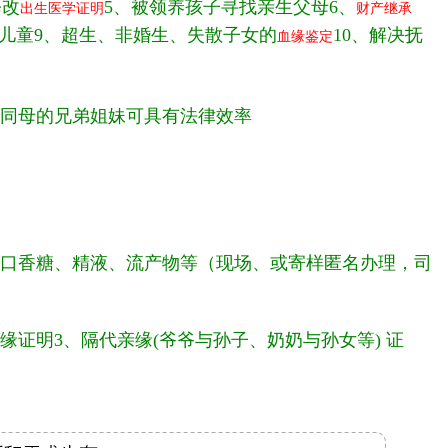
修改
5、被领养孩子寻找亲生父母6、
出生医学证明
财产继承
卖儿童9、超生、非婚生、失散子女的
10、解决抚
血缘鉴定
同母的兄弟姐妹可具有法律效率
口香糖、精液、流产物等（现场、或寄样匿名办理，司
缘证明3、隔代亲缘(爷爷与孙子、奶奶与孙女等) 证