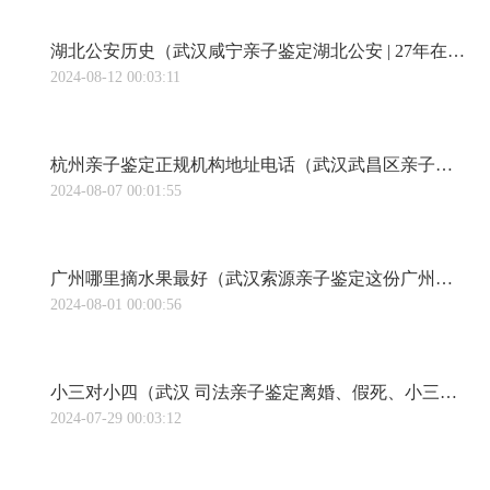
湖北公安历史（武汉咸宁亲子鉴定湖北公安 | 27年在路上的父亲，终于找到儿子）
2024-08-12 00:03:11
杭州亲子鉴定正规机构地址电话（武汉武昌区亲子鉴定多少钱杭州亲子鉴定多少钱收费标准（附2023最新亲子鉴定中心价格表））
2024-08-07 00:01:55
广州哪里摘水果最好（武汉索源亲子鉴定这份广州周边最全摘果地图，必！须！Mark！）
2024-08-01 00:00:56
小三对小四（武汉 司法亲子鉴定离婚、假死、小三小四打擂台…这届创始人有多离谱，亲妈都想不到！）
2024-07-29 00:03:12