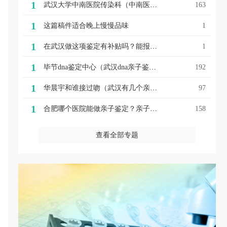
1
武汉大学中南医院传染科（中南医院武汉亲子鉴定武汉大学中南医院教授桂希恩荣获2022年度吴阶平医学奖）
163
1
这篇稿件适合晚上慢慢品味
1
1
在武汉做这项鉴定有补贴吗？能报销吗？
1
1
毕节dna鉴定中心（武汉dna亲子鉴定模版毕节dna鉴定需要什么文件（最新整理））
192
1
华晨宇和谁接过吻（武汉有几个亲子鉴定华晨宇"两次亲子鉴定"事件震惊，令人愤怒的退圈！）
97
1
合肥哪个医院能做亲子鉴定？亲子鉴定多少钱一次呢？
158
查看全部专题