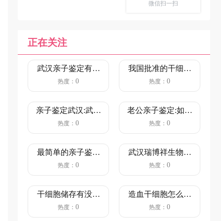
微信扫一扫
正在关注
武汉亲子鉴定有哪
我国批准的干细胞
些医院（多少钱
医院名单，全部都
0
0
热度：
热度：
呢？）
在这里了...
亲子鉴定武汉:武汉
老公亲子鉴定:如果
亲子鉴定中心正规
老公想要做亲子鉴
0
0
热度：
热度：
机构？...
定，你...
最简单的亲子鉴定
武汉瑞博祥生物科
方法—DNA亲子鉴
技有限公司是做司
0
0
热度：
热度：
定
法亲子鉴...
干细胞储存有没有
造血干细胞怎么采
必要？
集
0
0
热度：
热度：