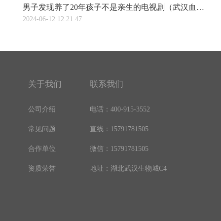
男子发现养了20年孩子不是亲生的电视剧（武汉血液做亲子鉴定养了18年的儿子竟不是亲生！海口一男子向同居女友索赔140多万，结果……）
2024-06-12 12:21:47
关于我们
联系我们
公司介绍
电话：400-915-3552
常见问题
直线：15791781505
合作单位
微信：15791781505
资质荣誉
地址：湖北武汉生物城C4