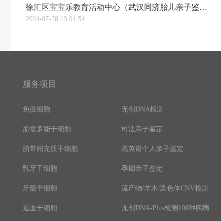
徐汇区宝宝乐教育活动中心（武汉同济胎儿亲子鉴定智“汇”育儿看过来，上海徐汇“宝宝屋”预约上线“汇治理”）
2024-07-28 13:01:54
服务项目
免疫细胞
无创DNA检测
胎盘多能干细胞
司法亲子鉴定
脐带间充质干细胞
杰英谱个人亲子鉴定
乳牙干细胞
孕期亲子鉴定
牙髓干细胞
流产物/羊水/染色体CNV检测
造血干细胞
无创DNA-Plus检测100种疾病