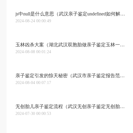
js中null是什么意思（武汉亲子鉴定undefined如何解决 JavaScript 中处理 null 和 undefined 的麻烦事）
2024-08-24 00:00:49
玉林凶杀大案（湖北武汉双胞胎做亲子鉴定玉林一男子去世后 两“妻”六子女掀起“遗产争夺战”）
2024-08-08 00:01:24
亲子鉴定引发的惊天秘密（武汉市亲子鉴定报告范本妻子递来的一张亲子鉴定报告，揭开了我尘封22年的往事！）
2024-08-04 00:07:17
无创胎儿亲子鉴定流程（武汉无创亲子鉴定无创胎儿亲子鉴定孕妈妈采血过程）
2024-07-30 00:00:53