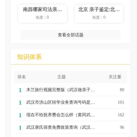
南昌哪家司法亲子
北京 亲子鉴定:北京
鉴定机构靠谱？
13家亲子鉴定中
0
0
热度：
热度：
（正规司法...
心，...
查看全部话题
知识体系
排名
主题
关注量
1
木兰旅行视频完整版（武汉做亲子鉴定的地方电话木兰游快人一步？看这里！）
80
1
武汉市洪山区转学业务查询号码是办理成功了吗（武汉亲子关系鉴定转户口转学关注！东西湖区发布秋季转学通知，洪山五小发布转学操作流程）
101
1
现在不给抚养费会怎么样（黄冈武汉亲子鉴定不给抚养费？来一场现代版“滴血认亲”）
162
1
武汉唐氏筛查免费政策查询（武汉基因检测亲子鉴定武汉1.5万名孕妈可享受免费基因检测查唐氏）
96