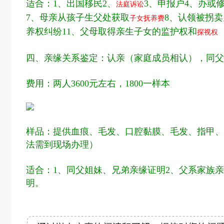
适合：1、出国移民2、
3、申报户4、办或
法庭诉讼
7、母亲从孩子生父处获取
8、认领被拐
子女抚养费
养权纠纷11、父母取得亲生子女的监护权和
探视权
四、亲缘关系鉴定：认亲（家庭成员相认），同父
费用：两人3600元左右，1800一样本
样品：提供血痕、毛发、口腔黏膜、毛发、指甲、
法需到现场办理）
适合：1、同父姐妹、兄弟亲缘证明2、父系家族亲
明。