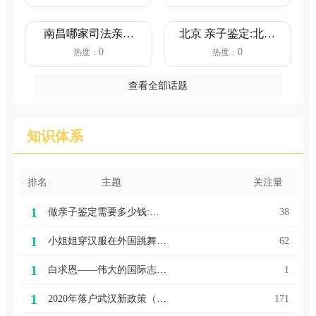
南昌哪家司法亲子
北京 亲子鉴定:北京
鉴定机构靠谱？
13家亲子鉴定中
0
0
热度：
热度：
（正规司法...
心，...
查看全部话题
知识体系
排名
主题
关注量
1
做亲子鉴定需要多少钱:做亲子鉴定，总共做下来需要多少钱？
38
1
小姐姐穿汉服在外国跳舞（武汉汉服亲子鉴定机构美女留学生穿汉服拍靓照变身“樱花女神”，争相代言“武汉樱花”）
62
1
白求恩——伟大的国际志愿者先驱
1
1
2020年落户武汉新政策（产前无创亲子鉴定武汉事关落户武汉，最新解读）
171