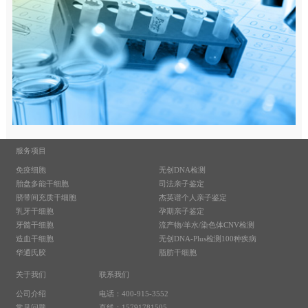
服务项目
免疫细胞
无创DNA检测
胎盘多能干细胞
司法亲子鉴定
脐带间充质干细胞
杰英谱个人亲子鉴定
乳牙干细胞
孕期亲子鉴定
牙髓干细胞
流产物/羊水/染色体CNV检测
造血干细胞
无创DNA-Plus检测100种疾病
华通氏胶
脂肪干细胞
关于我们
联系我们
公司介绍
电话：400-915-3552
常见问题
直线：15791781505