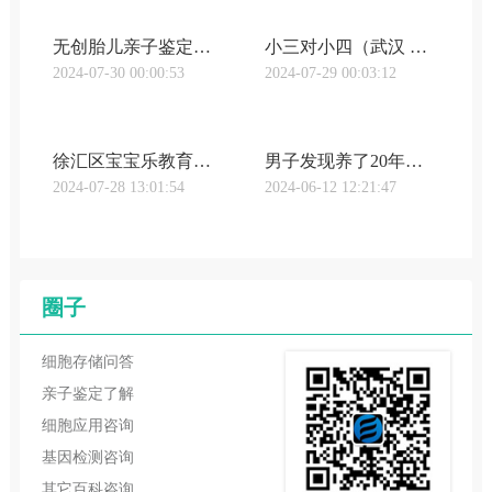
无创胎儿亲子鉴定流程（武汉无创亲子鉴定无创胎儿亲子鉴定孕妈妈采血过程）
小三对小四（武汉 司法亲子鉴定离婚、假死、小三小四打擂台…这届创始人有多离谱，亲妈都想不到！）
2024-07-30 00:00:53
2024-07-29 00:03:12
徐汇区宝宝乐教育活动中心（武汉同济胎儿亲子鉴定智“汇”育儿看过来，上海徐汇“宝宝屋”预约上线“汇治理”）
男子发现养了20年孩子不是亲生的电视剧（武汉血液做亲子鉴定养了18年的儿子竟不是亲生！海口一男子向同居女友索赔140多万，结果……）
2024-07-28 13:01:54
2024-06-12 12:21:47
圈子
细胞存储问答
亲子鉴定了解
细胞应用咨询
基因检测咨询
其它百科咨询