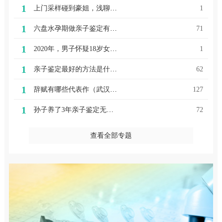
1
上门采样碰到豪姐，浅聊她精彩人生！
1
1
六盘水孕期做亲子鉴定有几种方法呢｜安全｜高效｜隐私｜科学
71
1
2020年，男子怀疑18岁女儿非亲生，妻子:亲子鉴定90%概率亲生的
1
1
亲子鉴定最好的方法是什么（武汉怎样亲子鉴定亲子鉴定的方法有哪些？）
62
1
辞赋有哪些代表作（武汉蓝鲨生物亲子鉴定机构辞赋｜武汉军运会赋）
127
1
孙子养了3年亲子鉴定无血缘关系 爷爷仍决定抚养 却遇上户难题难入学
72
查看全部专题