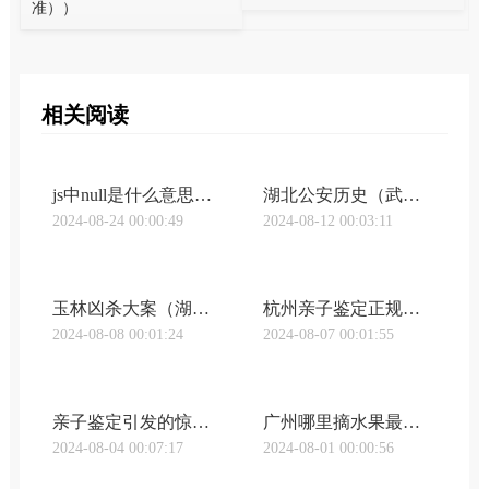
准））
相关阅读
js中null是什么意思（武汉亲子鉴定undefined如何解决 JavaScript 中处理 null 和 undefined 的麻烦事）
湖北公安历史（武汉咸宁亲子鉴定湖北公安 | 27年在路上的父亲，终于找到儿子）
2024-08-24 00:00:49
2024-08-12 00:03:11
玉林凶杀大案（湖北武汉双胞胎做亲子鉴定玉林一男子去世后 两“妻”六子女掀起“遗产争夺战”）
杭州亲子鉴定正规机构地址电话（武汉武昌区亲子鉴定多少钱杭州亲子鉴定多少钱收费标准（附2023最新亲子鉴定中心价格表））
2024-08-08 00:01:24
2024-08-07 00:01:55
亲子鉴定引发的惊天秘密（武汉市亲子鉴定报告范本妻子递来的一张亲子鉴定报告，揭开了我尘封22年的往事！）
广州哪里摘水果最好（武汉索源亲子鉴定这份广州周边最全摘果地图，必！须！Mark！）
2024-08-04 00:07:17
2024-08-01 00:00:56