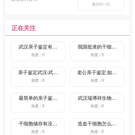
微信扫一扫
正在关注
武汉亲子鉴定有哪
我国批准的干细胞
些医院（多少钱
医院名单，全部都
0
0
热度：
热度：
呢？）
在这里了...
亲子鉴定武汉:武汉
老公亲子鉴定:如果
亲子鉴定中心正规
老公想要做亲子鉴
0
0
热度：
热度：
机构？...
定，你...
最简单的亲子鉴定
武汉瑞博祥生物科
方法—DNA亲子鉴
技有限公司是做司
0
0
热度：
热度：
定
法亲子鉴...
干细胞储存有没有
造血干细胞怎么采
必要？
集
0
0
热度：
热度：