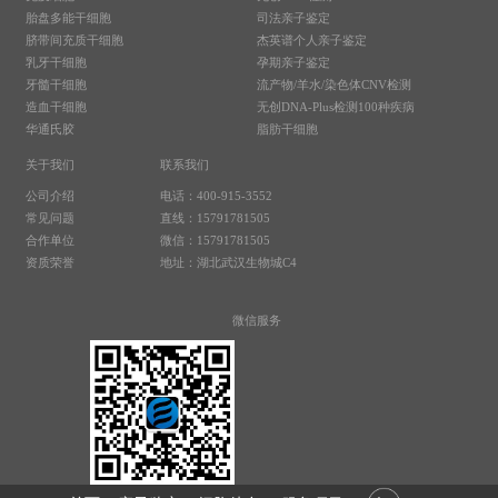
胎盘多能干细胞
司法亲子鉴定
脐带间充质干细胞
杰英谱个人亲子鉴定
乳牙干细胞
孕期亲子鉴定
牙髓干细胞
流产物/羊水/染色体CNV检测
造血干细胞
无创DNA-Plus检测100种疾病
华通氏胶
脂肪干细胞
关于我们
联系我们
公司介绍
电话：400-915-3552
常见问题
直线：15791781505
合作单位
微信：15791781505
资质荣誉
地址：湖北武汉生物城C4
微信服务