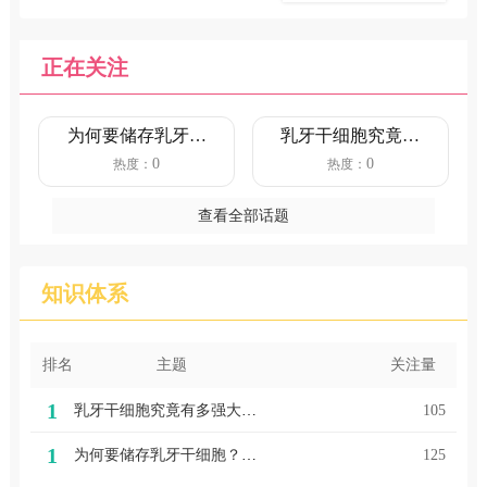
正在关注
为何要储存乳牙干
乳牙干细胞究竟有
细胞？储存乳牙干
多强大？存储有什
0
0
热度：
热度：
细胞的重...
么标准？
查看全部话题
知识体系
排名
主题
关注量
1
乳牙干细胞究竟有多强大？存储有什么标准？
105
1
为何要储存乳牙干细胞？储存乳牙干细胞的重要性
125