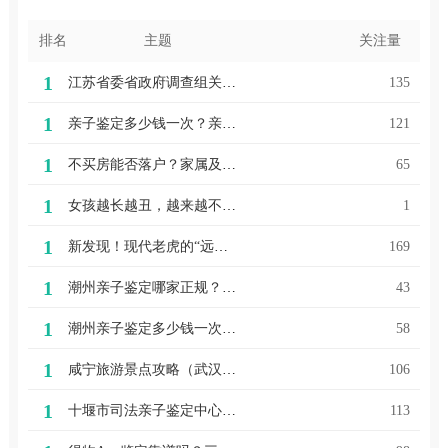
排名
主题
关注量
1
江苏省委省政府调查组关于“丰县生育八孩女子”事件调查处理情况的通报
135
1
亲子鉴定多少钱一次？亲子鉴定要多少钱的费用？
121
1
不买房能否落户？家属及子女如何办理随迁？官方回复了
65
1
女孩越长越丑，越来越不像爸妈！家长怀疑不是亲生，到医院一查竟是这种病！打鼾竟会这么严重？
1
1
新发现！现代老虎的“远房亲戚”找到了这波操作太狠了！《长月烬明》被央视点评，简直是字字珠玑
169
1
潮州亲子鉴定哪家正规？（正规检验步骤）
43
1
潮州亲子鉴定多少钱一次？（三种亲子鉴定方式）
58
1
咸宁旅游景点攻略（武汉凤凰酒店亲子鉴定乡村游，如何成为咸宁旅游市场“主角”？）
106
1
十堰市司法亲子鉴定中心在哪里（十堰司法亲子鉴定流程）
113