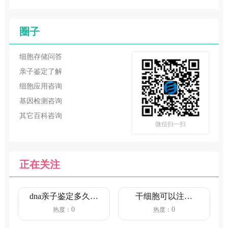
圈子
细胞存储问答
亲子鉴定了解
细胞应用咨询
基因检测咨询
其它百科咨询
微信扫一扫
正在关注
dna亲子鉴定多久出
干细胞可以注射
结果（5-7个工作
吗？（注射干细胞
0
0
热度：
热度：
日...
对人体的好...