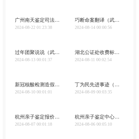
广州南天鉴定司法中心（武汉明鉴亲子鉴定《广东南天司法鉴定实录》第2期“真假孙子”之谜）
巧断命案翻译（武汉明鉴亲子鉴定巧断争子案）
2024-08-22 01:23:38
2024-08-14 00:00:56
过年团聚说说（武汉咸宁亲子鉴定新年的团聚：27年在路上的父亲，终于找到儿子）
湖北公证处收费标准（武汉亲子鉴定加急湖北公证处-在线申办公证）
2024-08-13 00:01:37
2024-08-11 00:02:54
新冠核酸检测造假后果（核子亲子鉴定武汉原形毕露！靠核酸造假狂赚百亿，20多岁的张姗姗，家族背景被揭穿）
丁为民先进事迹（武汉东西湖区亲子鉴定位置「2023最美基层民警」丁其刚：群众的幸福安宁是我不懈追求的目标武汉市公安局2024-02-12 06:50武汉市公安局2024-02-12 06:50）
2024-08-10 00:01:01
2024-08-09 00:03:35
杭州亲子鉴定报价（武汉武昌区亲子鉴定多少钱杭州亲子鉴定多少钱收费标准（附2023最新亲子鉴定中心价格表））
杭州亲子鉴定中心排名前十的医院（武汉武昌区亲子鉴定多少钱杭州亲子鉴定需要多少钱（价格详情汇总））
2024-08-07 00:01:18
2024-08-06 00:05:10