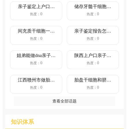
亲子鉴定上户口流
储存牙髓干细胞哪
程和情况（鉴定行
家好？干细胞储存
0
0
热度：
热度：
为主体合...
费用是多...
间充质干细胞一针
亲子鉴定报告怎么
价格是多少？（间
看？（看完就明白
0
0
热度：
热度：
充质干细...
了）
姐弟能做dna亲子鉴
陕西上户口亲子鉴
定吗?亲缘关系鉴定
定流程（陕西上户
0
0
热度：
热度：
的...
口亲子鉴...
江西赣州市做胎儿
胎盘干细胞和脐带
亲子鉴定需要多少
血有必要保存吗
0
0
热度：
热度：
钱？（4...
查看全部话题
知识体系