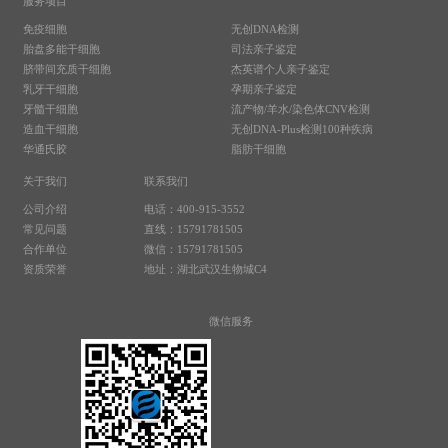
服务项目
免疫细胞
无创DNA检测
胎盘多能干细胞
司法亲子鉴定
脐带间充质干细胞
杰英谱个人亲子鉴定
乳牙干细胞
孕期亲子鉴定
牙髓干细胞
流产物/羊水/染色体CNV检测
造血干细胞
无创DNA-Plus检测100种疾病
华通氏胶
脂肪干细胞
关于我们
联系我们
公司介绍
电话：400-915-3552
常见问题
直线：15791781505
合作单位
微信：15791781505
资质荣誉
地址：湖北武汉生物城C4
微信服务