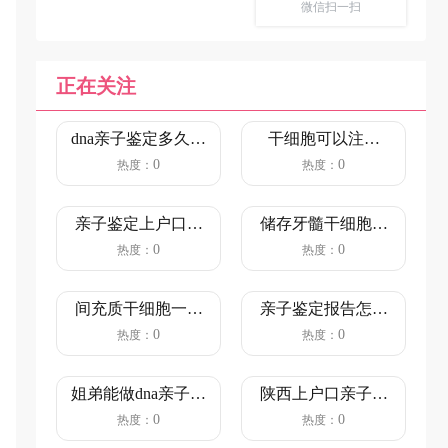
微信扫一扫
正在关注
dna亲子鉴定多久出
干细胞可以注射
结果（5-7个工作
吗？（注射干细胞
0
0
热度：
热度：
日...
对人体的好...
亲子鉴定上户口流
储存牙髓干细胞哪
程和情况（鉴定行
家好？干细胞储存
0
0
热度：
热度：
为主体合...
费用是多...
间充质干细胞一针
亲子鉴定报告怎么
价格是多少？（间
看？（看完就明白
0
0
热度：
热度：
充质干细...
了）
姐弟能做dna亲子鉴
陕西上户口亲子鉴
定吗?亲缘关系鉴定
定流程（陕西上户
0
0
热度：
热度：
的...
口亲子鉴...