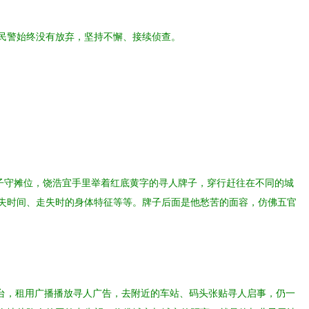
侦民警始终没有放弃，坚持不懈、接续侦查。
妻子守摊位，饶浩宜手里举着红底黄字的寻人牌子，穿行赶往在不同的城
失时间、走失时的身体特征等等。牌子后面是他愁苦的面容，仿佛五官
视台，租用广播播放寻人广告，去附近的车站、码头张贴寻人启事，仍一