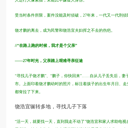
人进行人像素描，未能比中嫌疑人身份。
受当时条件所限，案件没能及时侦破，27年来，一代又一代刑
饶才鹏的离去，成为民警和饶浩宜夫妇挥之不去的伤疤。
//“在路上跑的时候，我才是个父亲”
——27年时光，父亲踏上艰难寻亲征途
“寻找儿子饶才鹏”、“鹏子，你快回来”……自从儿子丢失后，
市。上面印着饶才鹏幼时的照片，标注着孩子的出生年月日、走
都耷拉了下来。
饶浩宜辗转多地，寻找儿子下落
“活一天，就要找一天，直到我走不动了”饶浩宜和家人求助电