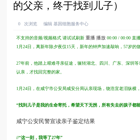
的父亲，终于找到儿子）
0
次浏览
编辑 基因细胞服务中心
重播 播放
不支持的音频/视频格式
请试试
刷新
00:00
/
00:00
直
1月24日，离新年除夕夜仅15天，新年的钟声加速敲响，57岁的
27年前，他踏上艰难寻亲征途，辗转湖北、四川、广东、深圳等
认亲，才找回完整的家。
1月24日，在咸宁市公安局咸安分局认亲现场，饶浩宜老泪纵横
“找到儿子是我的生命寄托，希望天下无拐，所有失去的孩子都能
咸宁公安民警宣读亲子鉴定结果
//“这一刻，我等了27年”