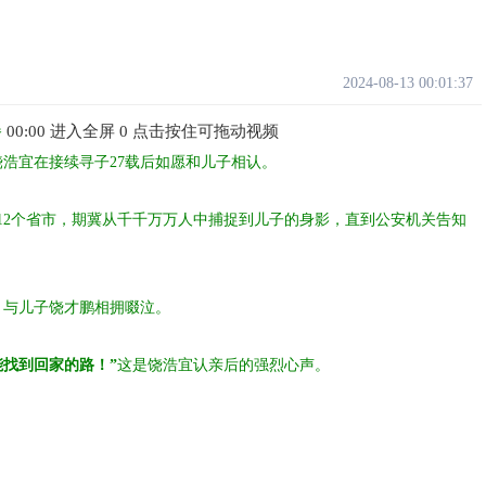
2024-08-13 00:01:37
00:00 进入全屏 0 点击按住可拖动视频
播
饶浩宜在接续寻子27载后如愿和儿子相认。
12个省市，期冀从千千万万人中捕捉到儿子的身影，直到公安机关告知
，与儿子饶才鹏相拥啜泣。
找到回家的路！”
这是饶浩宜认亲后的强烈心声。