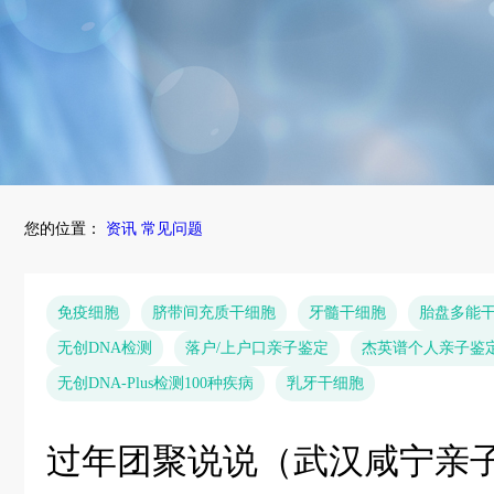
您的位置：
资讯
常见问题
免疫细胞
脐带间充质干细胞
牙髓干细胞
胎盘多能
无创DNA检测
落户/上户口亲子鉴定
杰英谱个人亲子鉴
无创DNA-Plus检测100种疾病
乳牙干细胞
过年团聚说说（武汉咸宁亲子