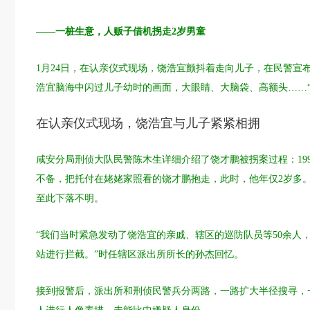
——一桩生意，人贩子借机拐走2岁男童
1月24日，在认亲仪式现场，饶浩宜颤抖着走向儿子，在民警宣
浩宜脑海中闪过儿子幼时的画面，大眼睛、大脑袋、高额头……“
在认亲仪式现场，饶浩宜与儿子紧紧相拥
咸安分局刑侦大队民警陈木生详细介绍了饶才鹏被拐案过程：19
不备，把托付在姥姥家照看的饶才鹏抱走，此时，他年仅2岁多
至此下落不明。
“我们当时紧急发动了饶浩宜的亲戚、辖区的巡防队员等50余人
站进行拦截。”时任辖区派出所所长的孙杰回忆。
接到报警后，派出所和刑侦民警兵分两路，一路扩大半径搜寻，