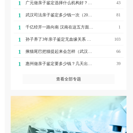
1
广元做亲子鉴定选择什么机构好？广元做亲子鉴定的方式
43
1
武汉司法亲子鉴定多少钱一次（2022最新详细费用）
81
1
千亿经开一路向南 汉南在这五方面完美演绎了武汉速度！
1
1
孙子养了3年亲子鉴定无血缘关系 爷爷仍决定抚养 却遇上户难题难入学
103
1
揪猫尾巴把猫提起来会怎样（武汉亲子鉴定头发孩子拽小猫的尾巴，妈妈揪孩子头发进行教育，这种方法，可行吗？）
66
1
惠州做亲子鉴定要多少钱？几天出结果？
39
查看全部专题