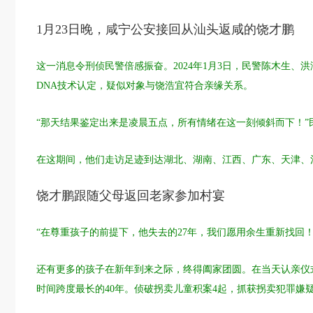
1月23日晚，咸宁公安接回从汕头返咸的饶才鹏
这一消息令刑侦民警倍感振奋。2024年1月3日，民警陈木生
DNA技术认定，疑似对象与饶浩宜符合亲缘关系。
“那天结果鉴定出来是凌晨五点，所有情绪在这一刻倾斜而下！
在这期间，他们走访足迹到达湖北、湖南、江西、广东、天津、
饶才鹏跟随父母返回老家参加村宴
“在尊重孩子的前提下，他失去的27年，我们愿用余生重新找回！
还有更多的孩子在新年到来之际，终得阖家团圆。在当天认亲仪
时间跨度最长的40年。侦破拐卖儿童积案4起，抓获拐卖犯罪嫌疑