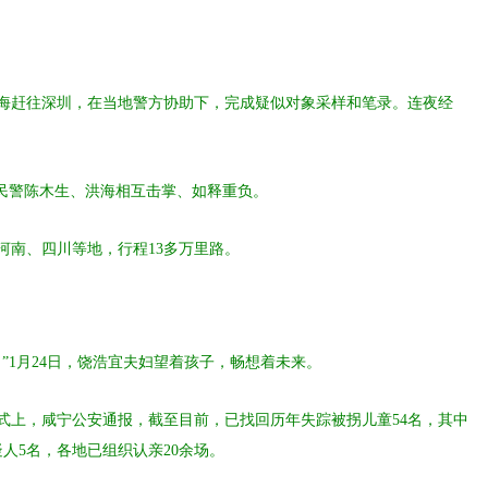
、洪海赶往深圳，在当地警方协助下，完成疑似对象采样和笔录。连夜经
”民警陈木生、洪海相互击掌、如释重负。
河南、四川等地，行程13多万里路。
”1月24日，饶浩宜夫妇望着孩子，畅想着未来。
式上，咸宁公安通报，截至目前，已找回历年失踪被拐儿童54名，其中
人5名，各地已组织认亲20余场。