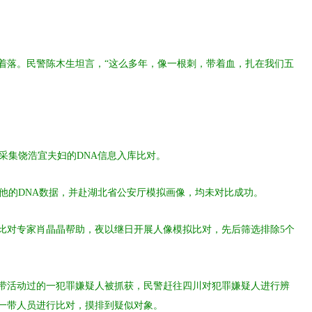
着落。民警陈木生坦言，“这么多年，像一根刺，带着血，扎在我们五
门采集饶浩宜夫妇的DNA信息入库比对。
完善他的DNA数据，并赴湖北省公安厅模拟画像，均未对比成功。
像比对专家肖晶晶帮助，夜以继日开展人像模拟比对，先后筛选排除5个
一带活动过的一犯罪嫌疑人被抓获，民警赶往四川对犯罪嫌疑人进行辨
一带人员进行比对，摸排到疑似对象。