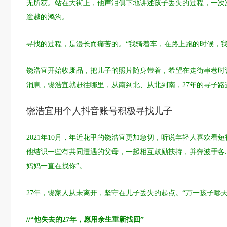
无所获。站在大街上，他声泪俱下地讲述孩子丢失的过程，一次
逾越的鸿沟。
寻找的过程，是漫长而痛苦的。“我骑着车，在路上跑的时候，我
饶浩宜开始收废品，把儿子的照片随身带着，希望在走街串巷时
消息，饶浩宜就赶往哪里，从南到北、从北到南，27年的寻子路
饶浩宜用个人抖音账号积极寻找儿子
2021年10月，年近花甲的饶浩宜更加急切，听说年轻人喜欢看
他结识一些有共同遭遇的父母，一起相互鼓励扶持，并奔波于各
妈妈一直在找你”。
27年，饶家人从未离开，坚守在儿子丢失的起点。“万一孩子哪
//“他失去的27年，愿用余生重新找回”