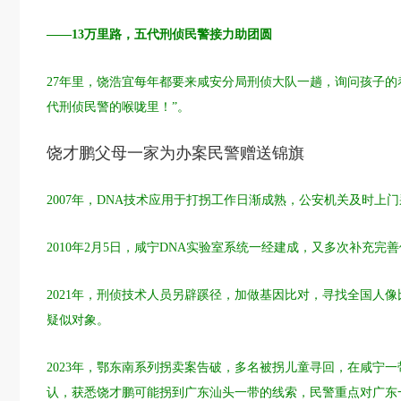
——13万里路，五代刑侦民警接力助团圆
27年里，饶浩宜每年都要来咸安分局刑侦大队一趟，询问孩子的
代刑侦民警的喉咙里！”。
饶才鹏父母一家为办案民警赠送锦旗
2007年，DNA技术应用于打拐工作日渐成熟，公安机关及时上
2010年2月5日，咸宁DNA实验室系统一经建成，又多次补充
2021年，刑侦技术人员另辟蹊径，加做基因比对，寻找全国人
疑似对象。
2023年，鄂东南系列拐卖案告破，多名被拐儿童寻回，在咸宁
认，获悉饶才鹏可能拐到广东汕头一带的线索，民警重点对广东