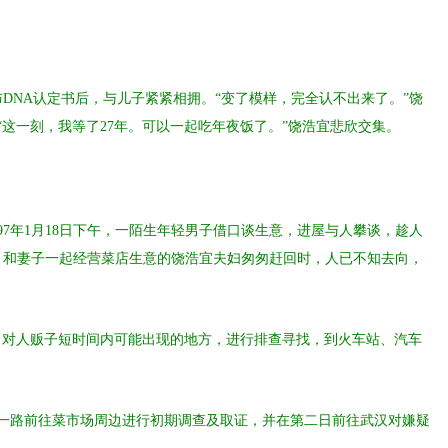
布DNA认定书后，与儿子紧紧相拥。“变了模样，完全认不出来了。”饶
这一刻，我等了27年。可以一起吃年夜饭了。”饶浩宜悲欣交集。
97年1月18日下午，一陌生年轻男子借口谈生意，进屋与人攀谈，趁人
。和妻子一起经营菜店生意的饶浩宜夫妇匆匆赶回时，人已不知去向，
，对人贩子短时间内可能出现的地方，进行排查寻找，到火车站、汽车
一路前往菜市场周边进行初期调查及取证，并在第二日前往武汉对嫌疑