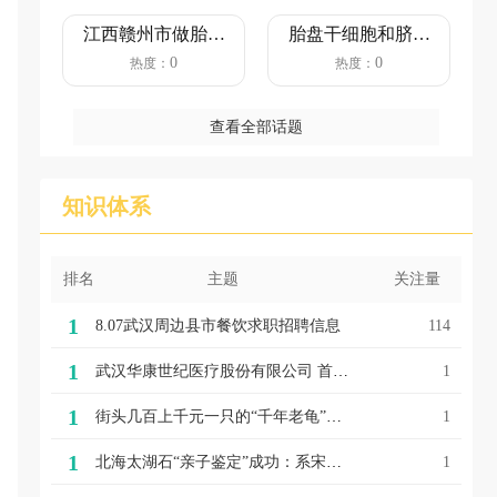
江西赣州市做胎儿
胎盘干细胞和脐带
亲子鉴定需要多少
血有必要保存吗
0
0
热度：
热度：
钱？（4...
查看全部话题
知识体系
排名
主题
关注量
1
8.07武汉周边县市餐饮求职招聘信息
114
1
武汉华康世纪医疗股份有限公司 首次公开发行股票并在创业板上市初步询价及推介公告
1
1
街头几百上千元一只的“千年老龟”，买来放生可能好心办坏事
1
1
北海太湖石“亲子鉴定”成功：系宋代艮岳园“亲生”的
1