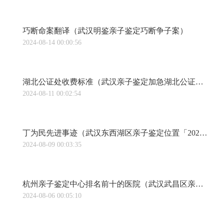
巧断命案翻译（武汉明鉴亲子鉴定巧断争子案）
2024-08-14 00:00:56
湖北公证处收费标准（武汉亲子鉴定加急湖北公证处-在线申办公证）
2024-08-11 00:02:54
丁为民先进事迹（武汉东西湖区亲子鉴定位置「2023最美基层民警」丁其刚：群众的幸福安宁是我不懈追求的目标武汉市公安局2024-02-12 06:50武汉市公安局2024-02-12 06:50）
2024-08-09 00:03:35
杭州亲子鉴定中心排名前十的医院（武汉武昌区亲子鉴定多少钱杭州亲子鉴定需要多少钱（价格详情汇总））
2024-08-06 00:05:10