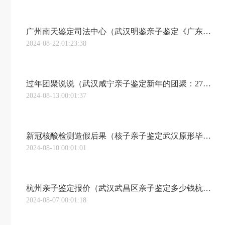
广州南天鉴定司法中心（武汉明鉴亲子鉴定《广东南天司法鉴定实录》第2期“真假孙子”之谜）
2024-08-22 01:23:38
过年团聚说说（武汉咸宁亲子鉴定新年的团聚：27年在路上的父亲，终于找到儿子）
2024-08-13 00:01:37
新冠核酸检测造假后果（核子亲子鉴定武汉原形毕露！靠核酸造假狂赚百亿，20多岁的张姗姗，家族背景被揭穿）
2024-08-10 00:01:01
杭州亲子鉴定报价（武汉武昌区亲子鉴定多少钱杭州亲子鉴定多少钱收费标准（附2023最新亲子鉴定中心价格表））
2024-08-07 00:01:18