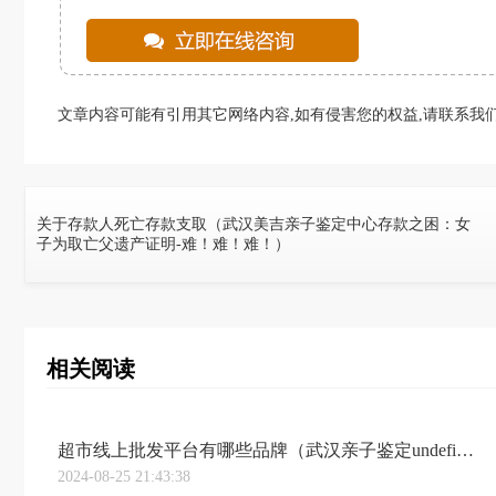
文章内容可能有引用其它网络内容,如有侵害您的权益,请联系我们
关于存款人死亡存款支取（武汉美吉亲子鉴定中心存款之困：女
子为取亡父遗产证明-难！难！难！）
相关阅读
超市线上批发平台有哪些品牌（武汉亲子鉴定undefined谁是最大的线上超市，天猫和京东又打成了口水战｜钛晨报）
2024-08-25 21:43:38