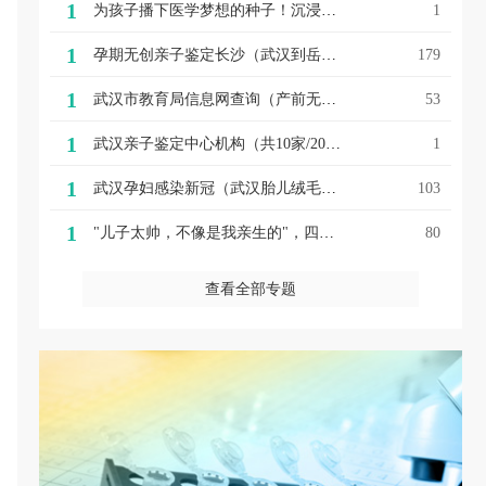
1
为孩子播下医学梦想的种子！沉浸式科普公益活动在汉圆满落幕
1
1
孕期无创亲子鉴定长沙（武汉到岳阳亲子鉴定岳阳无创亲子鉴定的注意事项）
179
1
武汉市教育局信息网查询（产前无创亲子鉴定武汉突发！又一机构爆雷！武汉市教育局发布重要公告！）
53
1
武汉亲子鉴定中心机构（共10家/2023更新分享）
1
1
武汉孕妇感染新冠（武汉胎儿绒毛亲子鉴定武汉出现新生儿感染新型冠状病毒，孕妈妈最该注意这些事）
103
1
"儿子太帅，不像是我亲生的"，四次亲子鉴定结果，让爸爸怀疑人生
80
查看全部专题