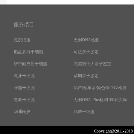
服务项目
免疫细胞
无创DNA检测
胎盘多能干细胞
司法亲子鉴定
脐带间充质干细胞
杰英谱个人亲子鉴定
乳牙干细胞
孕期亲子鉴定
牙髓干细胞
流产物/羊水/染色体CNV检测
造血干细胞
无创DNA-Plus检测100种疾病
华通氏胶
脂肪干细胞
Copyright@2011-2