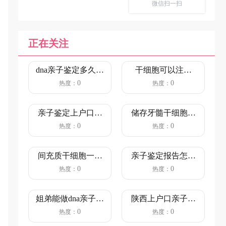
微信扫一扫
正在关注
dna亲子鉴定多久出
干细胞可以注射
结果（5-7个工作
吗？（注射干细胞
0
0
热度：
热度：
日...
对人体的好...
亲子鉴定上户口流
储存牙髓干细胞哪
程和情况（鉴定行
家好？干细胞储存
0
0
热度：
热度：
为主体合...
费用是多...
间充质干细胞一针
亲子鉴定报告怎么
价格是多少？（间
看？（看完就明白
0
0
热度：
热度：
充质干细...
了）
姐弟能做dna亲子鉴
陕西上户口亲子鉴
定吗?亲缘关系鉴定
定流程（陕西上户
0
0
热度：
热度：
的...
口亲子鉴...