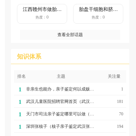
江西赣州市做胎儿
胎盘干细胞和脐带
亲子鉴定需要多少
血有必要保存吗
0
0
热度：
热度：
钱？（4...
查看全部话题
知识体系
排名
主题
关注量
1
非亲生也能办，亲子鉴定何以成贩婴黑产帮凶
1
1
武汉儿童医院招聘官网首页（武汉亲子鉴定招聘多岗位！武汉儿童医院招聘工作人员）
181
1
天门市司法亲子鉴定哪里可以做（司法亲子鉴定流程和所需费用）
70
1
深圳张核子（核子亲子鉴定武汉张核子的“核酸帝国”，开始塌方）
194