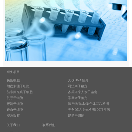
服务项目
免疫细胞
无创DNA检测
胎盘多能干细胞
司法亲子鉴定
脐带间充质干细胞
杰英谱个人亲子鉴定
乳牙干细胞
孕期亲子鉴定
牙髓干细胞
流产物/羊水/染色体CNV检测
造血干细胞
无创DNA-Plus检测100种疾病
华通氏胶
脂肪干细胞
关于我们
联系我们