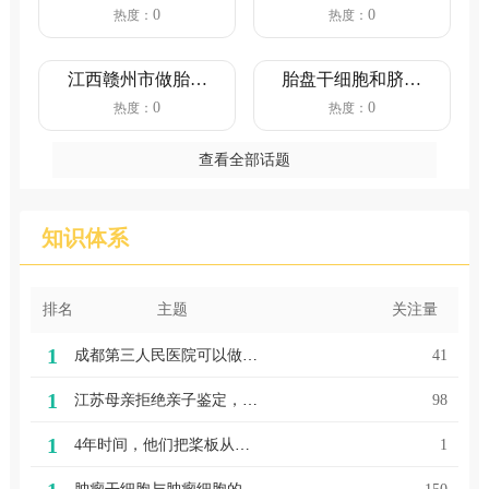
定吗?亲缘关系鉴定
定流程（陕西上户
0
0
热度：
热度：
的...
口亲子鉴...
江西赣州市做胎儿
胎盘干细胞和脐带
亲子鉴定需要多少
血有必要保存吗
0
0
热度：
热度：
钱？（4...
查看全部话题
知识体系
排名
主题
关注量
1
成都第三人民医院可以做亲子鉴定吗？（做亲子鉴定多少钱）
41
1
江苏母亲拒绝亲子鉴定，女儿20年没身份证，警察：你母亲改名了吗
98
1
4年时间，他们把桨板从小众玩成时尚
1