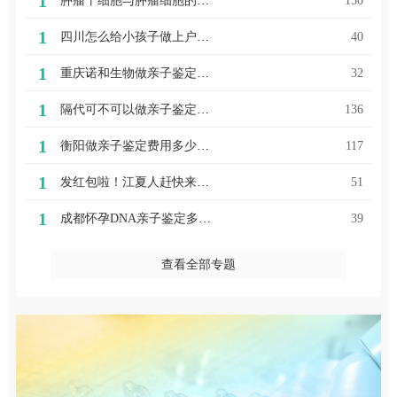
1
肿瘤干细胞与肿瘤细胞的区别
150
1
四川怎么给小孩子做上户口亲子鉴定？（准备材料）
40
1
重庆诺和生物做亲子鉴定结果准吗？（正规亲子鉴定三个特点）
32
1
隔代可不可以做亲子鉴定呢？
136
1
衡阳做亲子鉴定费用多少钱（武汉洪山区亲子鉴定哪家好衡阳亲子鉴定咨询服务（2023样本种类参考））
117
1
发红包啦！江夏人赶快来领取！
51
1
成都怀孕DNA亲子鉴定多少钱？（无创亲子鉴定优点）
39
查看全部专题