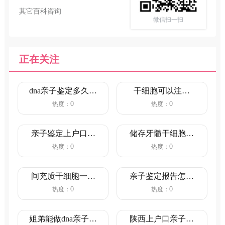
其它百科咨询
微信扫一扫
正在关注
dna亲子鉴定多久出
干细胞可以注射
结果（5-7个工作
吗？（注射干细胞
0
0
热度：
热度：
日...
对人体的好...
亲子鉴定上户口流
储存牙髓干细胞哪
程和情况（鉴定行
家好？干细胞储存
0
0
热度：
热度：
为主体合...
费用是多...
间充质干细胞一针
亲子鉴定报告怎么
价格是多少？（间
看？（看完就明白
0
0
热度：
热度：
充质干细...
了）
姐弟能做dna亲子鉴
陕西上户口亲子鉴