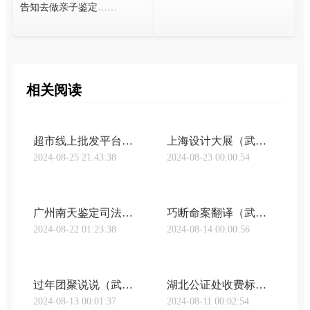
告知去做亲子鉴定……
相关阅读
超市线上批发平台有哪些品牌（武汉亲子鉴定undefined谁是最大的线上超市，天猫和京东又打成了口水战｜钛晨报）
上海设计大展（武汉亲子鉴定undefined“上海设计10×10”全球设计高峰会，聚焦未来设计）
2024-08-25 21:43:38
2024-08-23 00:00:54
广州南天鉴定司法中心（武汉明鉴亲子鉴定《广东南天司法鉴定实录》第2期“真假孙子”之谜）
巧断命案翻译（武汉明鉴亲子鉴定巧断争子案）
2024-08-22 01:23:38
2024-08-14 00:00:56
过年团聚说说（武汉咸宁亲子鉴定新年的团聚：27年在路上的父亲，终于找到儿子）
湖北公证处收费标准（武汉亲子鉴定加急湖北公证处-在线申办公证）
2024-08-13 00:01:37
2024-08-11 00:02:54