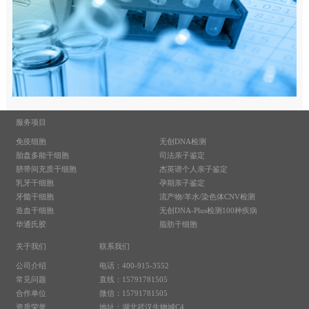
服务项目
免疫细胞
无创DNA检测
胎盘多能干细胞
司法亲子鉴定
脐带间充质干细胞
杰英谱个人亲子鉴定
乳牙干细胞
孕期亲子鉴定
牙髓干细胞
流产物/羊水/染色体CNV检测
造血干细胞
无创DNA-Plus检测100种疾病
华通氏胶
脂肪干细胞
关于我们
联系我们
公司介绍
电话：400-915-3552
常见问题
直线：15791781505
合作单位
微信：15791781505
资质荣誉
地址：湖北武汉生物城C4