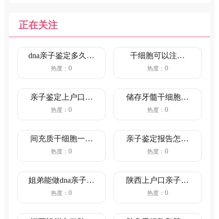
正在关注
dna亲子鉴定多久出
干细胞可以注射
结果（5-7个工作
吗？（注射干细胞
0
0
热度：
热度：
日...
对人体的好...
亲子鉴定上户口流
储存牙髓干细胞哪
程和情况（鉴定行
家好？干细胞储存
0
0
热度：
热度：
为主体合...
费用是多...
间充质干细胞一针
亲子鉴定报告怎么
价格是多少？（间
看？（看完就明白
0
0
热度：
热度：
充质干细...
了）
姐弟能做dna亲子鉴
陕西上户口亲子鉴
定吗?亲缘关系鉴定
定流程（陕西上户
0
0
热度：
热度：
的...
口亲子鉴...