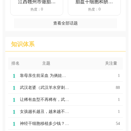
江西赣州市做胎儿
胎盘干细胞和脐带
亲子鉴定需要多少
血有必要保存吗
0
0
热度：
热度：
钱？（4...
查看全部话题
知识体系
排名
主题
关注量
1
靠母亲生前采血 为俩娃补上出生证明
1
1
武汉老婆（武汉羊水穿刺亲子鉴定0.0001%，武汉这对夫妻遇上了……）
88
1
让稀有血型不再稀有，武汉2400位“熊猫大侠”组建爱心之家
1
1
女孩越长越丑，越来越不像爸妈！家长怀疑不是亲生，到医院一查竟是这种病！打鼾竟会这么严重？
1
1
神经干细胞移植多少钱？（神经干细胞移植的治疗机制）
54