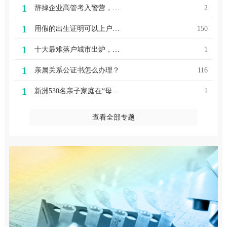
1
辞掉企业高管考入警营，武汉警方有个从中科院毕业的博士法医
2
1
用假的出生证明可以上户口吗（武汉黄陂亲子鉴定女子用假名生子后犯罪获刑 儿子需救助却无出生证）
150
1
十大最难落户城市出炉，那么落户武汉又有什么门槛呢？
1
1
亲属关系公证书怎么办理？
116
1
新洲530名亲子家庭在“母亲河”洁家园迎军运
1
查看全部专题