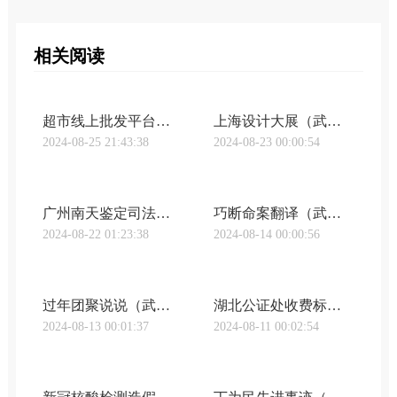
相关阅读
超市线上批发平台有哪些品牌（武汉亲子鉴定undefined谁是最大的线上超市，天猫和京东又打成了口水战｜钛晨报）
上海设计大展（武汉亲子鉴定undefined“上海设计10×10”全球设计高峰会，聚焦未来设计）
2024-08-25 21:43:38
2024-08-23 00:00:54
广州南天鉴定司法中心（武汉明鉴亲子鉴定《广东南天司法鉴定实录》第2期“真假孙子”之谜）
巧断命案翻译（武汉明鉴亲子鉴定巧断争子案）
2024-08-22 01:23:38
2024-08-14 00:00:56
过年团聚说说（武汉咸宁亲子鉴定新年的团聚：27年在路上的父亲，终于找到儿子）
湖北公证处收费标准（武汉亲子鉴定加急湖北公证处-在线申办公证）
2024-08-13 00:01:37
2024-08-11 00:02:54