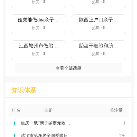
价格是多少？（间
看？（看完就明白
0
0
热度：
热度：
充质干细...
了）
姐弟能做dna亲子鉴
陕西上户口亲子鉴
定吗?亲缘关系鉴定
定流程（陕西上户
0
0
热度：
热度：
的...
口亲子鉴...
江西赣州市做胎儿
胎盘干细胞和脐带
亲子鉴定需要多少
血有必要保存吗
0
0
热度：
热度：
钱？（4...
查看全部话题
知识体系
排名
主题
关注量
1
重庆一纸“亲子鉴定无效”之法，毁了国人骨子里的千年“坦荡”！
1
1
武汉市第26界全国爱眼日（武汉胎儿亲子鉴定中心地址一场生动爱眼课 武汉科普公益亲子游走进青少年视力防制中心）
176