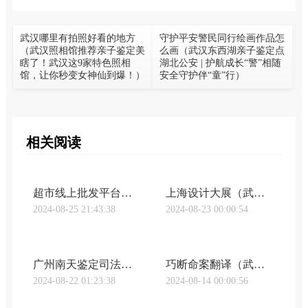
武汉哪里有拍照好看的地方
守护平安警民同行绘画作品怎
（武汉照相馆推荐亲子鉴定美
么画（武汉东西湖亲子鉴定点
瞎了！武汉这9家特色照相
湖北公安 | 护航成长“警”相随
馆，让你秒变女神仙到爆！）
安全守护伴“童”行）
相关阅读
超市线上批发平台有哪些品牌（武汉亲子鉴定undefined谁是最大的线上超市，天猫和京东又打成了口水战｜钛晨报）
上海设计大展（武汉亲子鉴定undefined“上海设计10×10”全球设计高峰会，聚焦未来设计）
2024-08-25 21:43:38
2024-08-23 00:00:54
广州南天鉴定司法中心（武汉明鉴亲子鉴定《广东南天司法鉴定实录》第2期“真假孙子”之谜）
巧断命案翻译（武汉明鉴亲子鉴定巧断争子案）
2024-08-22 01:23:38
2024-08-14 00:00:56