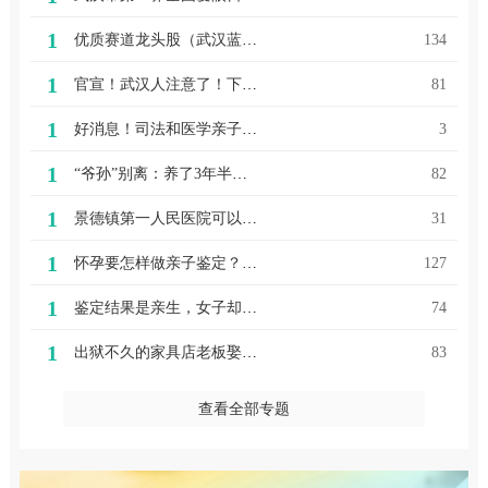
1
优质赛道龙头股（武汉蓝沙亲子鉴定在哪里聚焦六大热门赛道，300候选品牌角逐高品质消费百强）
134
1
官宣！武汉人注意了！下周三起，这项重要检查将免费
81
1
好消息！司法和医学亲子鉴定，威海都能做啦
3
1
“爷孙”别离：养了3年半，亲子鉴定无血缘关系，一次冲动后孩子被送走
82
1
景德镇第一人民医院可以做亲子鉴定吗？亲子鉴定要多少钱
31
1
怀孕要怎样做亲子鉴定？（鉴定流程）
127
1
鉴定结果是亲生，女子却咬定孩子是前男友的……咋回事？
74
1
出狱不久的家具店老板娶小自己七岁的白领，不料却被骗得团团转
83
查看全部专题