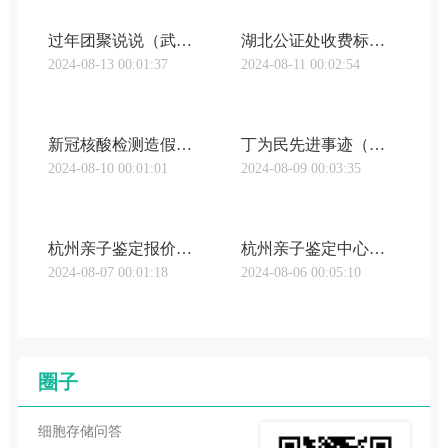
过年团聚说说（武汉咸宁亲子鉴定新年的团聚：27年在路上的父亲，终于找到儿子）
湖北公证处收费标准（武汉亲子鉴定加急湖北公证处-在线申办公证）
2024-08-13 00:01:37
2024-08-11 00:02:54
新冠核酸检测造假后果（核子亲子鉴定武汉原形毕露！靠核酸造假狂赚百亿，20多岁的张姗姗，家族背景被揭穿）
丁为民先进事迹（武汉东西湖区亲子鉴定位置「2023最美基层民警」丁其刚：群众的幸福安宁是我不懈追求的目标武汉市公安局2024-02-12 06:50武汉市公安局2024-02-12 06:50）
2024-08-10 00:01:01
2024-08-09 00:03:35
杭州亲子鉴定报价（武汉武昌区亲子鉴定多少钱杭州亲子鉴定多少钱收费标准（附2023最新亲子鉴定中心价格表））
杭州亲子鉴定中心排名前十的医院（武汉武昌区亲子鉴定多少钱杭州亲子鉴定需要多少钱（价格详情汇总））
2024-08-07 00:01:18
2024-08-06 00:05:10
圈子
细胞存储问答