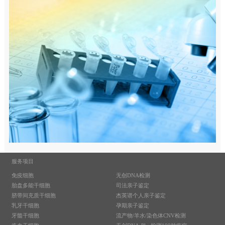
服务项目
免疫细胞
无创DNA检测
胎盘多能干细胞
司法亲子鉴定
脐带间充质干细胞
杰英谱个人亲子鉴定
乳牙干细胞
孕期亲子鉴定
牙髓干细胞
流产物/羊水/染色体CNV检测