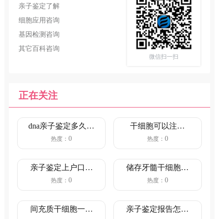
亲子鉴定了解
细胞应用咨询
基因检测咨询
其它百科咨询
微信扫一扫
正在关注
dna亲子鉴定多久出
干细胞可以注射
结果（5-7个工作
吗？（注射干细胞
0
0
热度：
热度：
日...
对人体的好...
亲子鉴定上户口流
储存牙髓干细胞哪
程和情况（鉴定行
家好？干细胞储存
0
0
热度：
热度：
为主体合...
费用是多...
间充质干细胞一针
亲子鉴定报告怎么